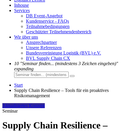
Inhouse
Services
DB Event-Angebot
Kundenservice - FAQs
Teilnahmebedingungen
Geschützter Teilnehmendenbereich
Wir über uns
Ansprechpartner
Unsere Referenzen
Bundesvereinigung Logistik (BVL) e.V.
BVL Supply Chain CX
10
"Seminar finden... (mindestens 3 Zeichen eingeben)"
expanding
Start
Supply Chain Resilience – Tools für ein proaktives
Risikomanagement
Aktualisiertes Konzept
Seminar
Supply Chain Resilience –