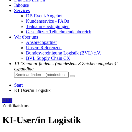
Inhouse
Services
DB Event-Angebot
Kundenservice - FAQs
Teilnahmebedingungen
Geschützter Teilnehmendenbereich
Wir über uns
Ansprechpartner
Unsere Referenzen
Bundesvereinigung Logistik (BVL) e.V.
BVL Supply Chain CX
10
"Seminar finden... (mindestens 3 Zeichen eingeben)"
expanding
Start
KI-User/in Logistik
NEU
Zertifikatskurs
KI-User/in Logistik