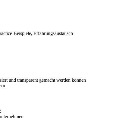
actice-Beispiele, Erfahrungsaustausch
siert und transparent gemacht werden können
ern
k
runternehmen