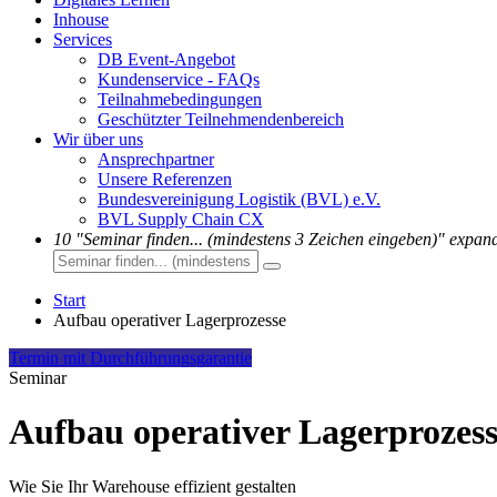
Inhouse
Services
DB Event-Angebot
Kundenservice - FAQs
Teilnahmebedingungen
Geschützter Teilnehmendenbereich
Wir über uns
Ansprechpartner
Unsere Referenzen
Bundesvereinigung Logistik (BVL) e.V.
BVL Supply Chain CX
10
"Seminar finden... (mindestens 3 Zeichen eingeben)"
expan
Start
Aufbau operativer Lagerprozesse
Termin mit Durchführungsgarantie
Seminar
Aufbau operativer Lagerprozes
Wie Sie Ihr Warehouse effizient gestalten