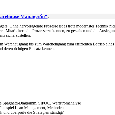
arehouse Manager/in“
.
agers. Ohne hervorragende Prozesse ist es trotz modernster Technik n
en Mitarbeitern die Prozesse zu kennen, zu gestalten und die Ausleg
nz sicherzustellen.
om Warenausgang bis zum Wareneingang zum effizienten Betrieb eines L
d deren richtigen Einsatz kennen.
ise Spaghetti-Diagramm, SIPOC, Wertstromanalyse
 Planspiel Lean Management, Methoden
ch und überprüfe die Strategien ständig?