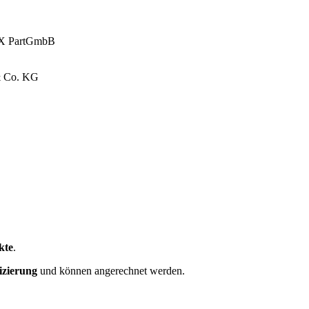
ntX PartGmbB
& Co. KG
kte
.
izierung
und können angerechnet werden.